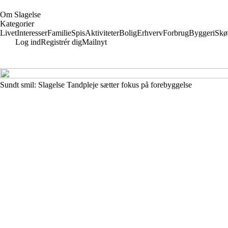
O
m
S
lagelse
Kategorier
Livet
Interesser
Familie
Spis
Aktiviteter
Bolig
Erhverv
Forbrug
Byggeri
Skø
Log ind
Registrér dig
Mailnyt
Sundt smil: Slagelse Tandpleje sætter fokus på forebyggelse