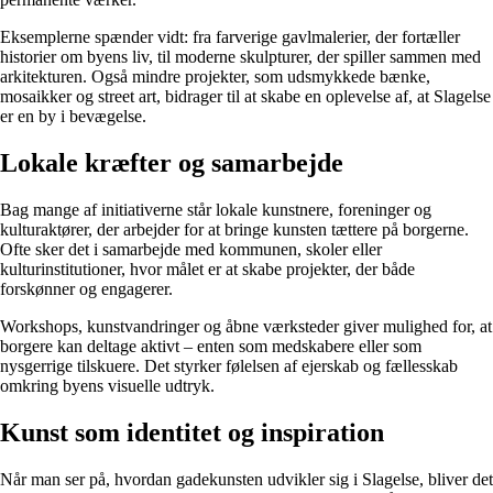
Eksemplerne spænder vidt: fra farverige gavlmalerier, der fortæller
historier om byens liv, til moderne skulpturer, der spiller sammen med
arkitekturen. Også mindre projekter, som udsmykkede bænke,
mosaikker og street art, bidrager til at skabe en oplevelse af, at Slagelse
er en by i bevægelse.
Lokale kræfter og samarbejde
Bag mange af initiativerne står lokale kunstnere, foreninger og
kulturaktører, der arbejder for at bringe kunsten tættere på borgerne.
Ofte sker det i samarbejde med kommunen, skoler eller
kulturinstitutioner, hvor målet er at skabe projekter, der både
forskønner og engagerer.
Workshops, kunstvandringer og åbne værksteder giver mulighed for, at
borgere kan deltage aktivt – enten som medskabere eller som
nysgerrige tilskuere. Det styrker følelsen af ejerskab og fællesskab
omkring byens visuelle udtryk.
Kunst som identitet og inspiration
Når man ser på, hvordan gadekunsten udvikler sig i Slagelse, bliver det