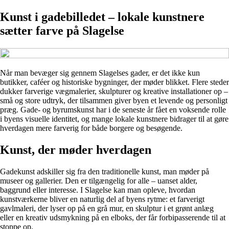
Kunst i gadebilledet – lokale kunstnere
sætter farve på Slagelse
Når man bevæger sig gennem Slagelses gader, er det ikke kun
butikker, caféer og historiske bygninger, der møder blikket. Flere steder
dukker farverige vægmalerier, skulpturer og kreative installationer op –
små og store udtryk, der tilsammen giver byen et levende og personligt
præg. Gade- og byrumskunst har i de seneste år fået en voksende rolle
i byens visuelle identitet, og mange lokale kunstnere bidrager til at gøre
hverdagen mere farverig for både borgere og besøgende.
Kunst, der møder hverdagen
Gadekunst adskiller sig fra den traditionelle kunst, man møder på
museer og gallerier. Den er tilgængelig for alle – uanset alder,
baggrund eller interesse. I Slagelse kan man opleve, hvordan
kunstværkerne bliver en naturlig del af byens rytme: et farverigt
gavlmaleri, der lyser op på en grå mur, en skulptur i et grønt anlæg
eller en kreativ udsmykning på en elboks, der får forbipasserende til at
stoppe op.