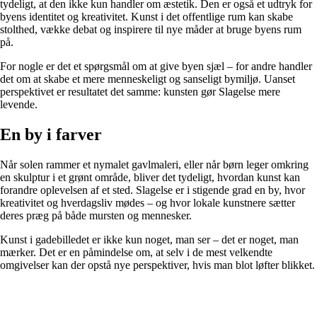
tydeligt, at den ikke kun handler om æstetik. Den er også et udtryk for
byens identitet og kreativitet. Kunst i det offentlige rum kan skabe
stolthed, vække debat og inspirere til nye måder at bruge byens rum
på.
For nogle er det et spørgsmål om at give byen sjæl – for andre handler
det om at skabe et mere menneskeligt og sanseligt bymiljø. Uanset
perspektivet er resultatet det samme: kunsten gør Slagelse mere
levende.
En by i farver
Når solen rammer et nymalet gavlmaleri, eller når børn leger omkring
en skulptur i et grønt område, bliver det tydeligt, hvordan kunst kan
forandre oplevelsen af et sted. Slagelse er i stigende grad en by, hvor
kreativitet og hverdagsliv mødes – og hvor lokale kunstnere sætter
deres præg på både mursten og mennesker.
Kunst i gadebilledet er ikke kun noget, man ser – det er noget, man
mærker. Det er en påmindelse om, at selv i de mest velkendte
omgivelser kan der opstå nye perspektiver, hvis man blot løfter blikket.