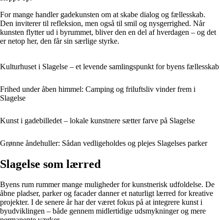
For mange handler gadekunsten om at skabe dialog og fællesskab.
Den inviterer til refleksion, men også til smil og nysgerrighed. Når
kunsten flytter ud i byrummet, bliver den en del af hverdagen – og det
er netop her, den får sin særlige styrke.
Kulturhuset i Slagelse – et levende samlingspunkt for byens fællesskab
Frihed under åben himmel: Camping og friluftsliv vinder frem i
Slagelse
Kunst i gadebilledet – lokale kunstnere sætter farve på Slagelse
Grønne åndehuller: Sådan vedligeholdes og plejes Slagelses parker
Slagelse som lærred
Byens rum rummer mange muligheder for kunstnerisk udfoldelse. De
åbne pladser, parker og facader danner et naturligt lærred for kreative
projekter. I de senere år har der været fokus på at integrere kunst i
byudviklingen – både gennem midlertidige udsmykninger og mere
permanente værker.