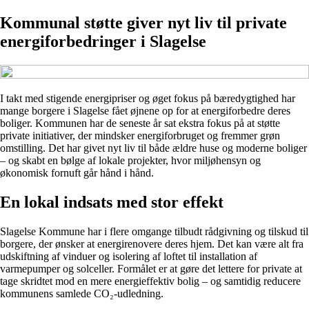
Kommunal støtte giver nyt liv til private
energiforbedringer i Slagelse
I takt med stigende energipriser og øget fokus på bæredygtighed har
mange borgere i Slagelse fået øjnene op for at energiforbedre deres
boliger. Kommunen har de seneste år sat ekstra fokus på at støtte
private initiativer, der mindsker energiforbruget og fremmer grøn
omstilling. Det har givet nyt liv til både ældre huse og moderne boliger
– og skabt en bølge af lokale projekter, hvor miljøhensyn og
økonomisk fornuft går hånd i hånd.
En lokal indsats med stor effekt
Slagelse Kommune har i flere omgange tilbudt rådgivning og tilskud til
borgere, der ønsker at energirenovere deres hjem. Det kan være alt fra
udskiftning af vinduer og isolering af loftet til installation af
varmepumper og solceller. Formålet er at gøre det lettere for private at
tage skridtet mod en mere energieffektiv bolig – og samtidig reducere
kommunens samlede CO₂-udledning.