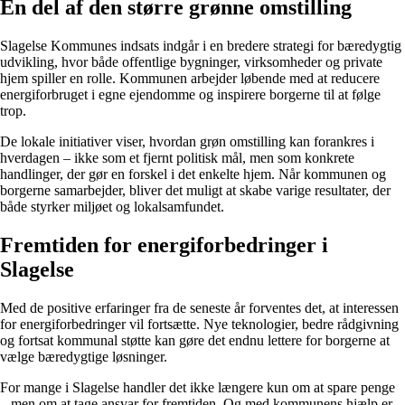
En del af den større grønne omstilling
Slagelse Kommunes indsats indgår i en bredere strategi for bæredygtig
udvikling, hvor både offentlige bygninger, virksomheder og private
hjem spiller en rolle. Kommunen arbejder løbende med at reducere
energiforbruget i egne ejendomme og inspirere borgerne til at følge
trop.
De lokale initiativer viser, hvordan grøn omstilling kan forankres i
hverdagen – ikke som et fjernt politisk mål, men som konkrete
handlinger, der gør en forskel i det enkelte hjem. Når kommunen og
borgerne samarbejder, bliver det muligt at skabe varige resultater, der
både styrker miljøet og lokalsamfundet.
Fremtiden for energiforbedringer i
Slagelse
Med de positive erfaringer fra de seneste år forventes det, at interessen
for energiforbedringer vil fortsætte. Nye teknologier, bedre rådgivning
og fortsat kommunal støtte kan gøre det endnu lettere for borgerne at
vælge bæredygtige løsninger.
For mange i Slagelse handler det ikke længere kun om at spare penge
– men om at tage ansvar for fremtiden. Og med kommunens hjælp er