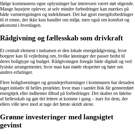
Ifølge kommunens egne oplysninger har interessen været støt stigende.
Mange husejere oplever, at selv mindre forbedringer kan mærkes på
både varmeregningen og indeklimaet. Det har gjort energiforbedringer
til et emne, der ikke kun handler om miljø, men også om komfort og
økonomi i hverdagen.
Rådgivning og fællesskab som drivkraft
Et centralt element i indsatsen er den lokale energirådgivning, hvor
borgere kan få vejledning om, hvilke løsninger der passer bedst til
deres boligtype og budget. Rådgivningen foregår både digitalt og ved
fysiske arrangementer, hvor man kan møde eksperter og høre om
andres erfaringer.
Flere boligforeninger og grundejerforeninger i kommunen har desuden
taget initiativ til fælles projekter, hvor man i samlet flok får gennemført
energitjek eller indhenter tilbud på forbedringer. Det skaber en følelse
af fællesskab og gør det lettere at komme i gang – især for dem, der
ellers ville tøve med at tage det første skridt alene.
Grønne investeringer med langsigtet
gevinst